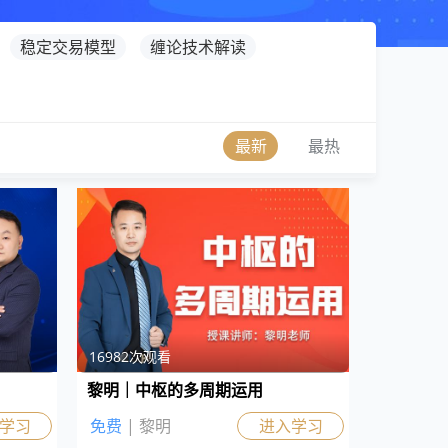
稳定交易模型
缠论技术解读
最新
最热
16982次观看
黎明｜中枢的多周期运用
学习
免费
| 黎明
进入学习