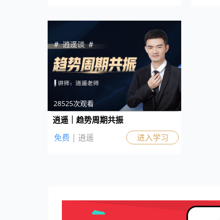
28525次观看
逍遥｜趋势周期共振
免费
| 逍遥
进入学习