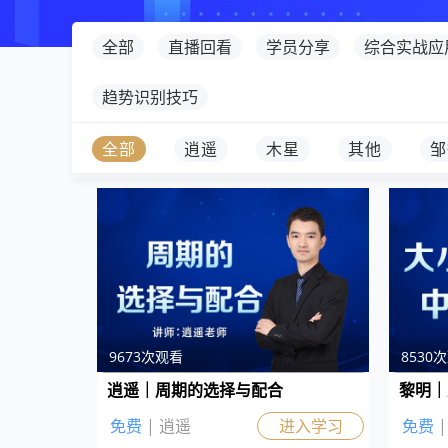
全部
直播回看
学员分享
综合实战应
趋势识别技巧
全部
逍遥
木星
其他
邹
9673次观看
8530
逍遥｜周期的选择与配合
黎明｜
免费
| 逍遥
进入学习
免费
|