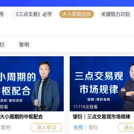
用
《三点交易》必学
大小周期选择
关键阻力识别
衍
黎明
次观看
11718次观看
大小周期的中枢配合
邹衍｜三点交易观市场规律
 黎明
进入学习
免费
| 邹衍
进入