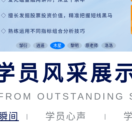
邹衍
逍遥
木星
黎明
原老师
洛洛
学员风采展
 FROM OUTSTANDING 
瞬间
学员心声
|
|