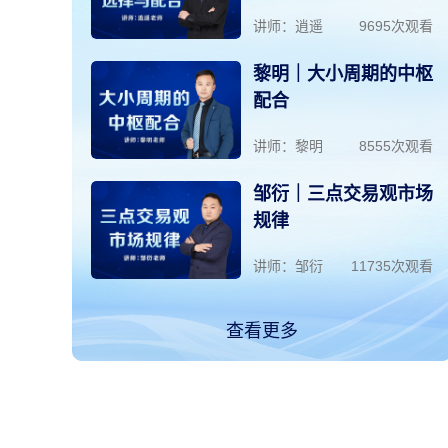
次观看
讲师：逍遥
9695次观看
识别
黎明｜大小周期的中枢
配合
次观看
讲师：黎明
8555次观看
市场
邹衍｜三点交易观市场
规律
次观看
讲师：邹衍
11735次观看
查看更多