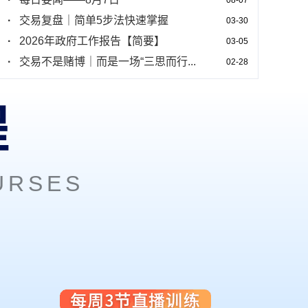
08-07
·
交易复盘｜简单5步法快速掌握
03-30
·
2026年政府工作报告【简要】
03-05
·
交易不是赌博｜而是一场“三思而行...
02-28
·
一文读懂三种止损逻辑的有缺点
02-04
·
自查交易问题｜可以从文中八点出发...
02-04
程
URSES