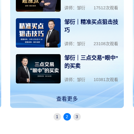
讲师：邹衍
17512次观看
邹衍｜精准买点狙击技
巧
讲师：邹衍
23108次观看
邹衍｜三点交易“眼中”
的买卖
讲师：邹衍
10381次观看
查看更多
1
2
3