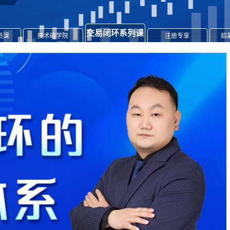
交易闭环系列课
员课
技术磕学院
注册专享
招