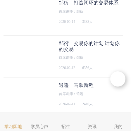
邹衍｜打造闭环的交易体系
首席讲师：邹衍
2026-05-14
3383人
邹衍｜交易你的计划 计划你
的交易
首席讲师：邹衍
2026-02-12
6356人
逍遥｜马跃新程
首席讲师：逍遥
2026-02-11
2410人
邹衍｜拆解买点的核心逻辑
学习园地
学员心声
招生
资讯
我的