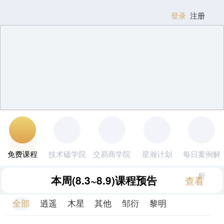
登录
注册
免费课程
技术磕学院
交易商学院
星瀚计划
每日案例解
析
本周
(8.3~8.9)
课程预告
查看
全部
逍遥
木星
其他
邹衍
黎明