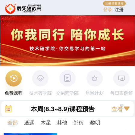
登录
注册
免费课程
技术磕学院
交易商学院
星瀚计划
每日案例解
析
本周
(8.3~8.9)
课程预告
查看
全部
逍遥
木星
其他
邹衍
黎明