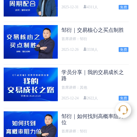
2025-12-31
4311人
邹衍｜交易核心之买点制胜
首席讲师：邹衍
2025-12-26
3338人
学员分享｜我的交易成长之
路
首席讲师：其他
2025-12-24
2622人
邹衍｜如何找到高概率阻力
位
首席讲师：邹衍