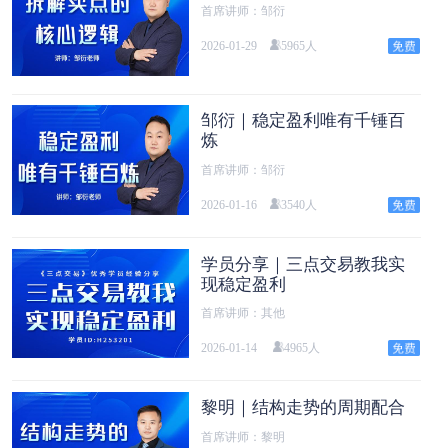
首席讲师：邹衍
2026-01-29
5965人
邹衍｜稳定盈利唯有千锤百
炼
首席讲师：邹衍
2026-01-16
3540人
学员分享｜三点交易教我实
现稳定盈利
首席讲师：其他
2026-01-14
4965人
黎明｜结构走势的周期配合
首席讲师：黎明