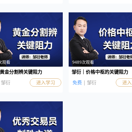
9次观看
9489次观看
黄金分割辨关键阻力
邹衍｜价格中枢的关键阻力
 邹衍
进入学习
免费
| 邹衍
进入