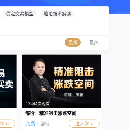
稳定交易模型
缠论技术解读
最新
最热
13444次观看
卖
邹衍｜精准狙击涨跌空间
学习
免费
| 邹衍
进入学习