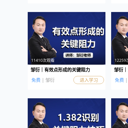
11410次观看
1225
邹衍｜有效点形成的关键阻力
邹衍｜
免费
| 邹衍
进入学习
免费
|