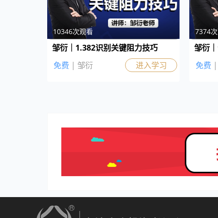
10346次观看
7374
邹衍｜1.382识别关键阻力技巧
邹衍｜
免费
| 邹衍
进入学习
免费
|