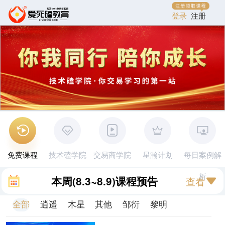
登录
注册
免费课程
技术磕学院
交易商学院
星瀚计划
每日案例解
析
本周
(8.3~8.9)
课程预告
查看
全部
逍遥
木星
其他
邹衍
黎明