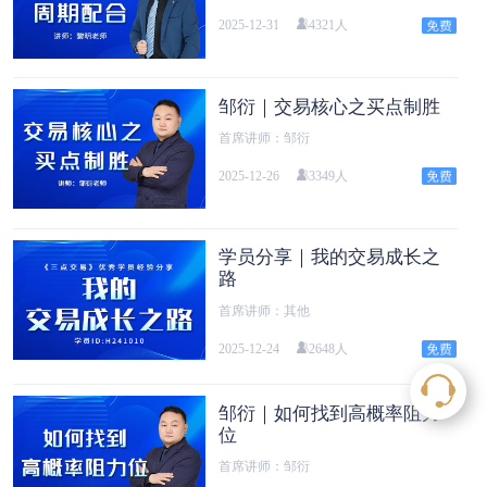
2025-12-31
4321人
邹衍｜交易核心之买点制胜
首席讲师：邹衍
2025-12-26
3349人
学员分享｜我的交易成长之
路
首席讲师：其他
2025-12-24
2648人
邹衍｜如何找到高概率阻力
位
首席讲师：邹衍