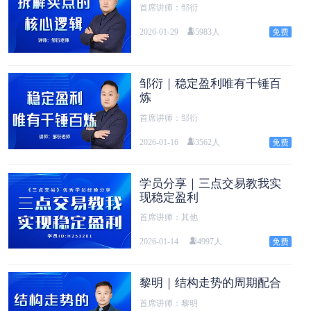
首席讲师：邹衍
2026-01-29
5983人
邹衍｜稳定盈利唯有千锤百
炼
首席讲师：邹衍
2026-01-16
3562人
学员分享｜三点交易教我实
现稳定盈利
首席讲师：其他
2026-01-14
4997人
黎明｜结构走势的周期配合
首席讲师：黎明