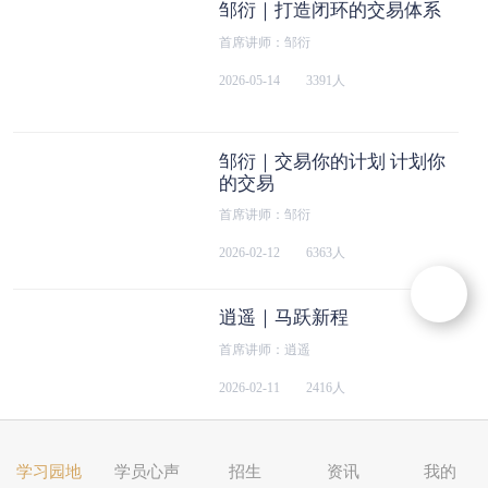
邹衍｜打造闭环的交易体系
首席讲师：邹衍
2026-05-14
3391人
邹衍｜交易你的计划 计划你
的交易
首席讲师：邹衍
2026-02-12
6363人
逍遥｜马跃新程
首席讲师：逍遥
2026-02-11
2416人
邹衍｜拆解买点的核心逻辑
学习园地
学员心声
招生
资讯
我的