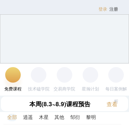
登录
注册
免费课程
技术磕学院
交易商学院
星瀚计划
每日案例解
析
本周
(8.3~8.9)
课程预告
查看
全部
逍遥
木星
其他
邹衍
黎明