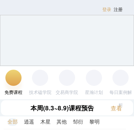
登录
注册
免费课程
技术磕学院
交易商学院
星瀚计划
每日案例解
析
本周
(8.3~8.9)
课程预告
查看
全部
逍遥
木星
其他
邹衍
黎明