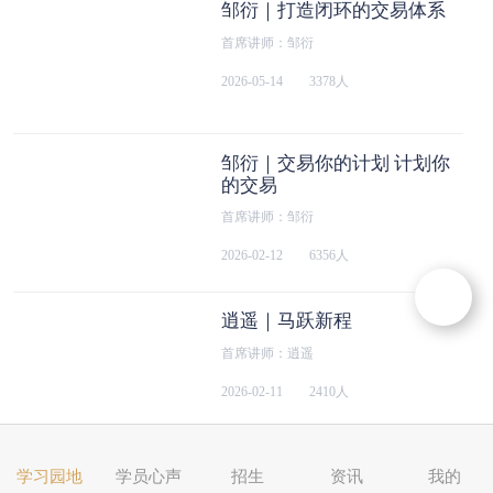
邹衍｜打造闭环的交易体系
首席讲师：邹衍
2026-05-14
3378人
邹衍｜交易你的计划 计划你
的交易
首席讲师：邹衍
2026-02-12
6356人
逍遥｜马跃新程
首席讲师：逍遥
2026-02-11
2410人
邹衍｜拆解买点的核心逻辑
学习园地
学员心声
招生
资讯
我的