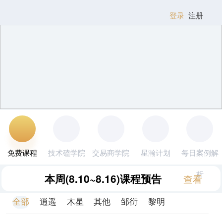
登录
注册
免费课程
技术磕学院
交易商学院
星瀚计划
每日案例解
析
本周
(8.10~8.16)
课程预告
查看
全部
逍遥
木星
其他
邹衍
黎明