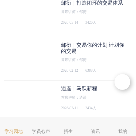
邹衍｜打造闭环的交易体系
首席讲师：邹衍
2026-05-14
3426人
邹衍｜交易你的计划 计划你
的交易
首席讲师：邹衍
2026-02-12
6388人
逍遥｜马跃新程
首席讲师：逍遥
2026-02-11
2434人
邹衍｜拆解买点的核心逻辑
学习园地
学员心声
招生
资讯
我的