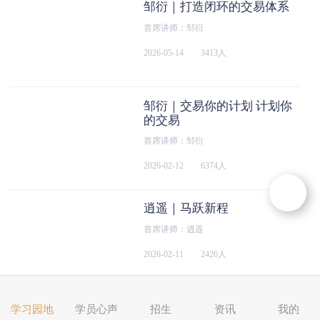
邹衍｜打造闭环的交易体系
首席讲师：邹衍
2026-05-14
3413人
邹衍｜交易你的计划 计划你
的交易
首席讲师：邹衍
2026-02-12
6374人
逍遥｜马跃新程
首席讲师：逍遥
2026-02-11
2426人
邹衍｜拆解买点的核心逻辑
学习园地
学员心声
招生
资讯
我的