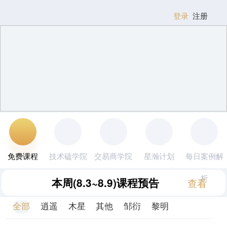
登录
注册
免费课程
技术磕学院
交易商学院
星瀚计划
每日案例解
析
本周
(8.3~8.9)
课程预告
查看
全部
逍遥
木星
其他
邹衍
黎明