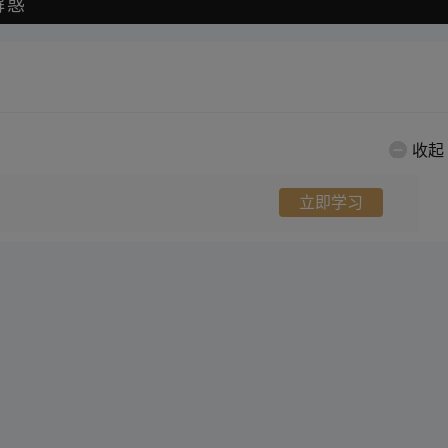
解惑
收起
立即学习