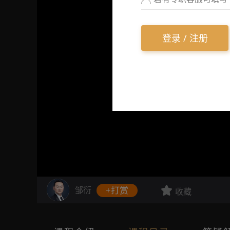
登录 / 注册
邹衍
+打赏
收藏