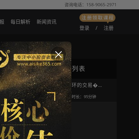
咨询电话：158-9065-2971
报
每日解析
新闻资讯
登录
/
注册
播放列表
邹衍｜打造闭环的交易�…
浏览数：3369
时长：95分钟