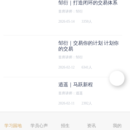
邹衍｜打造闭环的交易体系
首席讲师：邹衍
2026-05-14
3359人
邹衍｜交易你的计划 计划你
的交易
首席讲师：邹衍
2026-02-12
6341人
逍遥｜马跃新程
首席讲师：逍遥
2026-02-11
2392人
邹衍｜拆解买点的核心逻辑
学习园地
学员心声
招生
资讯
我的