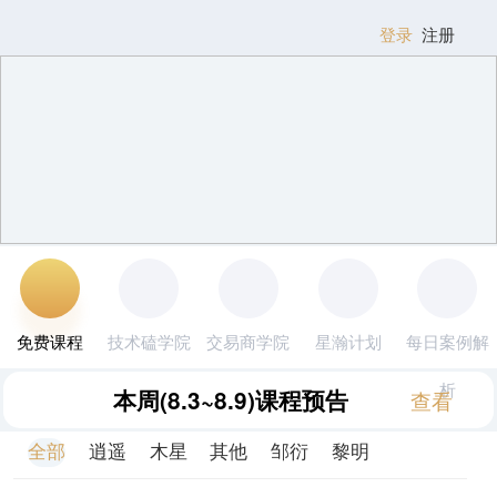
登录
注册
免费课程
技术磕学院
交易商学院
星瀚计划
每日案例解
析
本周
(8.3~8.9)
课程预告
查看
全部
逍遥
木星
其他
邹衍
黎明