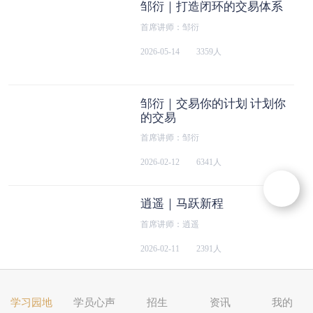
邹衍｜打造闭环的交易体系
首席讲师：邹衍
2026-05-14
3359人
邹衍｜交易你的计划 计划你
的交易
首席讲师：邹衍
2026-02-12
6341人
逍遥｜马跃新程
首席讲师：逍遥
2026-02-11
2391人
邹衍｜拆解买点的核心逻辑
学习园地
学员心声
招生
资讯
我的