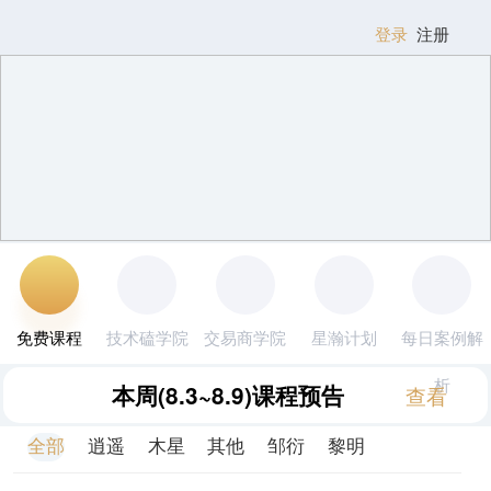
登录
注册
免费课程
技术磕学院
交易商学院
星瀚计划
每日案例解
析
本周
(8.3~8.9)
课程预告
查看
全部
逍遥
木星
其他
邹衍
黎明