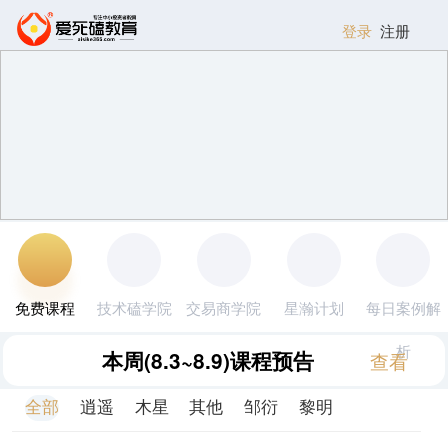
登录
注册
免费课程
技术磕学院
交易商学院
星瀚计划
每日案例解
析
本周
(8.3~8.9)
课程预告
查看
全部
逍遥
木星
其他
邹衍
黎明