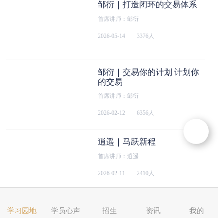
邹衍｜打造闭环的交易体系
首席讲师：邹衍
2026-05-14
3376人
邹衍｜交易你的计划 计划你
的交易
首席讲师：邹衍
2026-02-12
6356人
逍遥｜马跃新程
首席讲师：逍遥
2026-02-11
2410人
邹衍｜拆解买点的核心逻辑
学习园地
学员心声
招生
资讯
我的