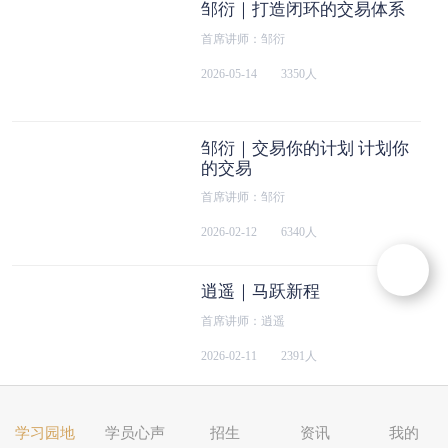
邹衍｜打造闭环的交易体系
首席讲师：邹衍
2026-05-14
3350人
邹衍｜交易你的计划 计划你
的交易
首席讲师：邹衍
2026-02-12
6340人
逍遥｜马跃新程
首席讲师：逍遥
2026-02-11
2391人
邹衍｜拆解买点的核心逻辑
学习园地
学员心声
招生
资讯
我的