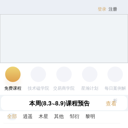
登录
注册
免费课程
技术磕学院
交易商学院
星瀚计划
每日案例解
析
本周
(8.3~8.9)
课程预告
查看
全部
逍遥
木星
其他
邹衍
黎明