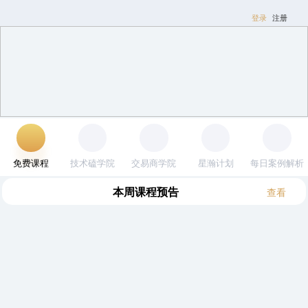
登录
注册
免费课程
技术磕学院
交易商学院
星瀚计划
每日案例解
析
本周
(8.3~8.9)
课程预告
查看
全部
逍遥
木星
其他
邹衍
黎明