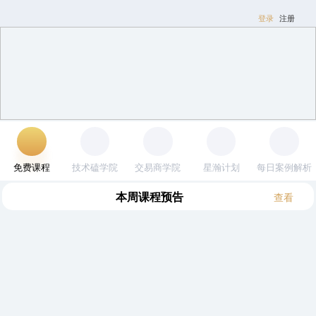
登录
注册
免费课程
技术磕学院
交易商学院
星瀚计划
每日案例解
析
本周
(8.3~8.9)
课程预告
查看
全部
逍遥
木星
其他
邹衍
黎明