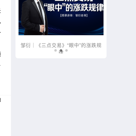
失
已
补
三点交易》“眼中”的涨跌规
金麒麟｜黑马掘金术｜战胜心
律
倍增
额
格
日