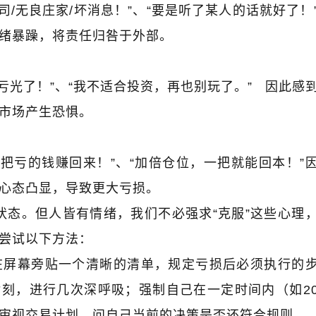
司
/
无良庄家
/
坏消息！”、“要是听了某人的话就好了！
绪暴躁，将责任归咎于外部。
亏光了！”、“我不适合投资，再也别玩了。”
因此感
市场产生恐惧。
，把亏的钱赚回来！”、“加倍仓位，一把就能回本！”
心态凸显，导致更大亏损。
状态。但人皆有情绪，我们不必强求
“
克服
”
这些心理
尝试以下方法：
在屏幕旁贴一个清晰的清单，规定亏损后必须执行的
片刻，进行几次深呼吸；强制自己在一定时间内（如
2
审视交易计划，问自己当前的决策是否还符合规则。