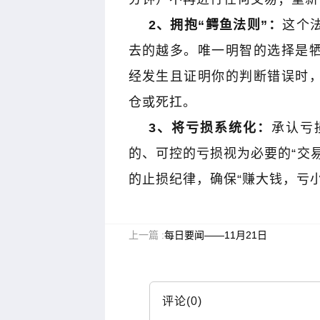
2
、拥抱“鳄鱼法则”：
这个
去的越多。唯一明智的选择是
经发生且证明你的判断错误时
仓或死扛。
金麒麟｜黑马掘金术｜战
倍增
3
、将亏损系统化：
承认亏
的、可控的亏损视为必要的“交
的止损纪律，确保“赚大钱，亏小
上一篇 :
每日要闻——11月21日
评论(0)