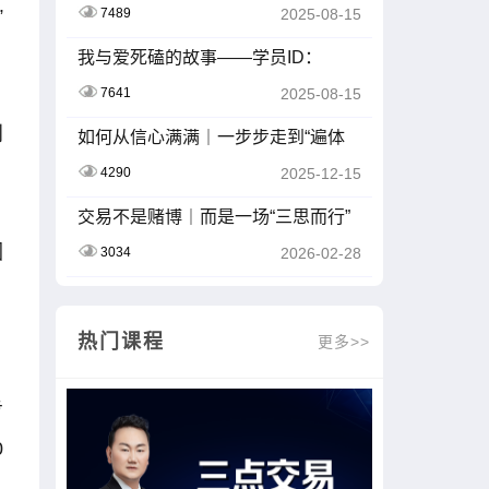
”
7489
2025-08-15
我与爱死磕的故事——学员ID：
Z2414265
7641
2025-08-15
到
如何从信心满满｜一步步走到“遍体
鳞伤”
4290
2025-12-15
交易不是赌博｜而是一场“三思而行”
的持久战
因
3034
2026-02-28
，
热门课程
更多>>
步
0