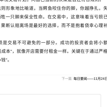
法则形象地比喻道，当鳄鱼咬住你的脚，你越挣扎，
牺牲一只脚来保全性命。在交易中，这意味着当亏损
，果断认赔离场是最好的选择，而不是抱着侥幸心理
胜心魔利润
木星｜黑马掘金术｜买在将涨时
邹衍｜《
损是交易不可避免的一部分。成功的投资者会将小
易成本”，就像开店需要付租金一样。关键在于通过严
钱”。
下一篇 :
每日要闻——11月24