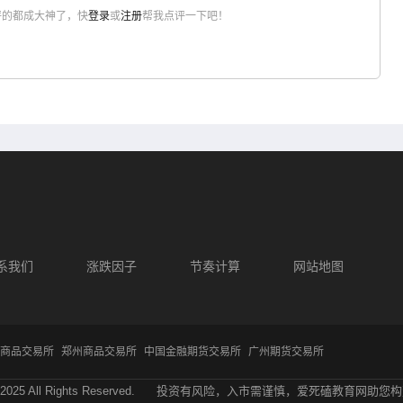
评的都成大神了，快
登录
或
注册
帮我点评一下吧！
系我们
涨跌因子
节奏计算
网站地图
商品交易所
郑州商品交易所
中国金融期货交易所
广州期货交易所
2025 All Rights Reserved.
投资有风险，入市需谨慎，爱死磕教育网助您构