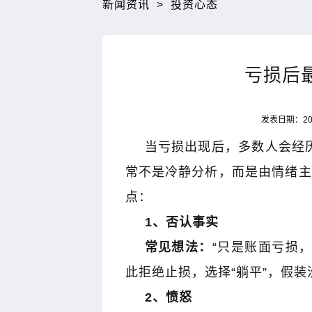
新闻资讯
>
投资心态
亏损后
发表日期：202
当亏损出现后，多数人会经
常不是冷静分析，而是由情绪主
点：
1
、否认事实
常见想法：
“
只是账面亏损
此拒绝止损，选择
“
躺平
”
，假装
2
、愤怒