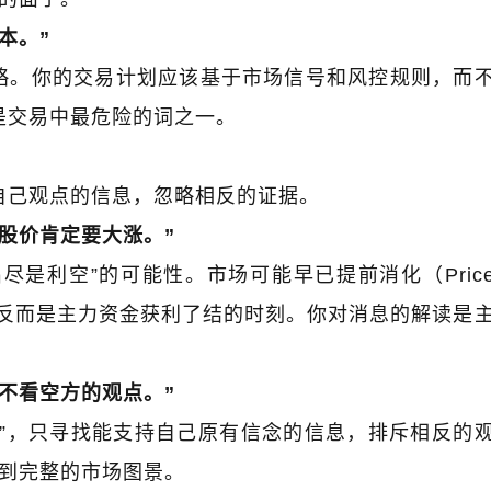
本。
”
略。你的交易计划应该基于市场信号和风控规则，而
是交易中最危险的词之一。
在将涨时
邹衍｜《三点交易》“眼中”的涨跌规
金麒麟｜
律
自己观点的信息，忽略相反的证据。
股价肯定要大涨。
”
出尽是利空
”
的可能性。市场可能早已提前消化（
Pric
反而是主力资金获利了结的时刻。你对消息的解读是
不看空方的观点。
”
”
，只寻找能支持自己原有信念的信息，排斥相反的
到完整的市场图景。