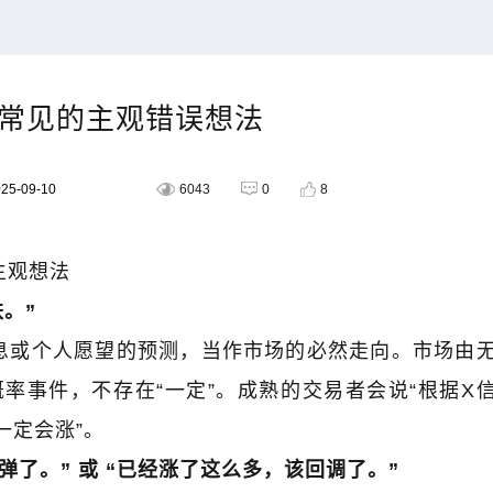
常见的主观错误想法
5-09-10
6043
0
8
主观想法
跌。
”
息或个人愿望的预测，当作市场的必然走向。市场由
概率事件，不存在
“
一定
”
。成熟的交易者会说
“
根据
X
一定会涨
”
。
弹了。
”
或
“
已经涨了这么多，该回调了。
”