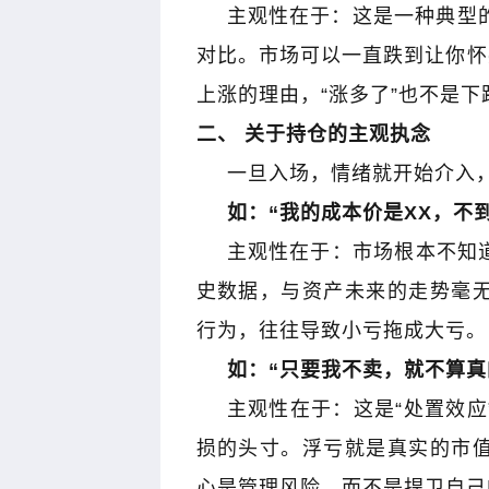
主观性在于：这是一种典型
对比。市场可以一直跌到让你怀
上涨的理由，
“
涨多了
”
也不是下
二、 关于持仓的主观执念
一旦入场，情绪就开始介入
如：
“
我的成本价是
XX
，不
主观性在于：市场根本不知
史数据，与资产未来的走势毫
行为，往往导致小亏拖成大亏。
如：
“
只要我不卖，就不算真
主观性在于：这是
“
处置效应
损的头寸。浮亏就是真实的市
心是管理风险，而不是捍卫自己