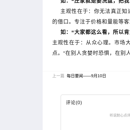
如：
“
庄家就是要洗盘，把我
主观性在于：你无法真正知
的借口。专注于价格和量能等客
如：
“
大家都这么看，所以肯
主观性在于：从众心理。市场
点。
“
在别人贪婪时恐惧，在别
上一篇 :
每日要闻——9月10日
评论(0)
听说耐心点