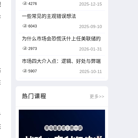
观
4276
2025-12-15
是
一些常见的主观错误想法
6043
2025-09-10
为什么市场会恐慌沃什上任美联储的
提名
2973
2026-01-31
市场四大介入点：逻辑、好处与弊端
深度剖析
历
5907
2025-10-11
性
热门课程
更多>>
亏
核