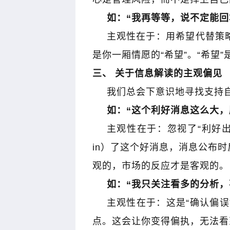
如：
“
我再等等，说不定能回
主观性在于：用希望代替策
是你一厢情愿的
“
希望
”
。
“
希望
”
三、 关于信息解读的主观偏见
麟｜黑马掘金术｜战胜心魔利润
木星｜黑马掘金术｜买
倍增
我们总会下意识地寻找支持
如：
“
这个利好消息这么大，
主观性在于：忽视了
“
利好
in
）了这个好消息，消息公布时
观的，市场的反应才是客观的。
如：
“
我只关注看多的分析，
主观性在于：这是
“
确认偏误
点。这会让你变得偏执，无法看