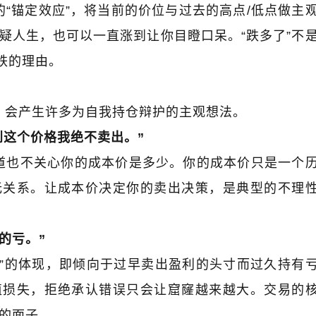
的
“
锚定效应
”
，将当前的价位与过去的高点
/
低点做主
疑人生，也可以一直涨到让你目瞪口呆。
“
跌多了
”
不
跌的理由。
，会产生许多为自我持仓辩护的主观想法。
到这个价格我绝不卖出。
”
道也不关心你的成本价是多少。你的成本价只是一个
无关系。让成本价决定你的卖出决策，是典型的不理
的亏。
”
”
的体现，即倾向于过早卖出盈利的头寸而过久持有
值损失，拒绝承认错误只会让窟窿越来越大。交易的
的面子。