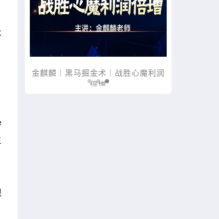
不
黑马掘金术｜战胜心魔利润
木星｜黑马掘金术｜买在将
倍增
e
主
观