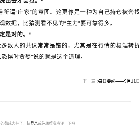
洗出去才会拉。
”
道所谓
“
庄家
”
的意图。这更像是一种为自己持仓被套
观数据，比猜测看不见的
“
主力
”
要可靠得多。
定是对的。
”
大多数人的共识常常是错的，尤其是在行情的极端转
人恐惧时贪婪
”
说的就是这个道理。
下一篇 :
每日要闻——9月11
评的都成大神了，快
登录
或
注册
帮我点评一下吧！