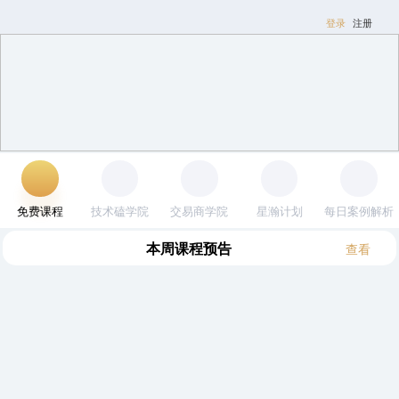
登录
注册
免费课程
技术磕学院
交易商学院
星瀚计划
每日案例解
析
本周
(8.3~8.9)
课程预告
查看
全部
逍遥
木星
其他
邹衍
黎明