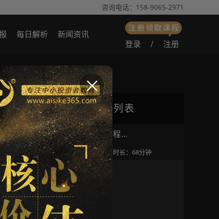
咨询电话：158-9065-2971
报
每日解析
新闻资讯
登录
/
注册
播放列表
逍遥｜马跃新程…
浏览数：2448
时长：68分钟