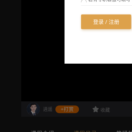
登录 / 注册
逍遥
+打赏
收藏