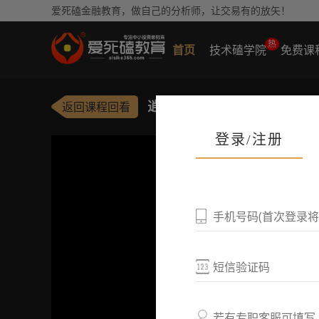
爱死磕金融教育，做自己的分析师，让交易有的放矢！
热
首页
技术磕学院
免费课
逍遥｜马跃新程
返回课程回看
登录/注册