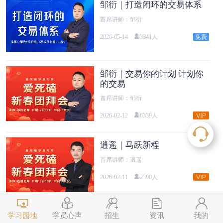
邹衍｜打造闭环的交易体系
首席讲师：邹衍
2026-05-14
3341人
邹衍｜交易你的计划 计划你
的交易
首席讲师：邹衍
2026-02-12
6339人
逍遥｜马跃新程
首席讲师：逍遥
2026-02-11
2390人
邹衍｜拆解买点的核心逻辑
学习园地
学员心声
招生
资讯
我的