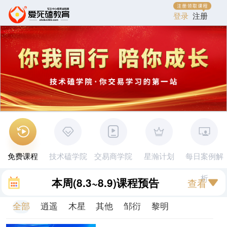
登录
注册
免费课程
技术磕学院
交易商学院
星瀚计划
每日案例解
析
本周
(8.3~8.9)
课程预告
查看
全部
逍遥
木星
其他
邹衍
黎明