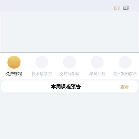
登录
注册
免费课程
技术磕学院
交易商学院
星瀚计划
每日案例解析
本周
(8.3~8.9)
课程预告
查看
全部
逍遥
木星
其他
邹衍
黎明
邹衍｜打造闭环的交易体系
首席讲师：邹衍
2026-05-14
3363人