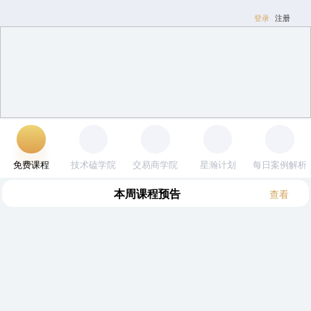
登录
注册
免费课程
技术磕学院
交易商学院
星瀚计划
每日案例解析
本周
(8.3~8.9)
课程预告
查看
全部
逍遥
木星
其他
邹衍
黎明
邹衍｜打造闭环的交易体系
首席讲师：邹衍
2026-05-14
3410人